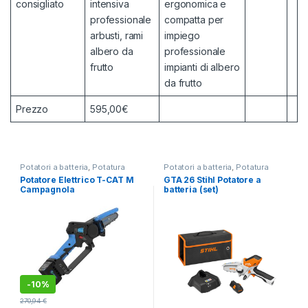
consigliato
intensiva
ergonomica e
professionale
compatta per
arbusti, rami
impiego
albero da
professionale
frutto
impianti di albero
da frutto
Prezzo
595,00€
Potatori a batteria
,
Potatura
Potatori a batteria
,
Potatura
Potatore Elettrico T-CAT M
GTA 26 Stihl Potatore a
Campagnola
batteria (set)
-
10%
270,94
€