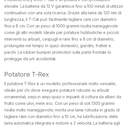
elevate. La batteria da 12 V garantisce fino a 100 minuti di utilizzo
continuativo con una sola ricarica. Grazie alla lama da 120 mm di
lunghezza, il T-Cat può facilmente tagliare rami con diametro
fino a 8 cm. Con un peso di 1000 grammi risulta maneggevole
come gli altri modelli. Ideale per potature hobbistiche e piccoli
interventi su arbusti, cespugli e rami fino a 8 cm di diametro,
prolungate nel tempo in spazi domestici, giardini, frutteti e
parchi. La rubber bumper protection sulla parte frontale lo
protegge da urti accidentali.
Potatore T-Rex
Il potatore T-Rex è un modello professionale molto versatile,
ideale per chi deve eseguire potature robuste su arbusti
ornamentali, siepi in ampi spazi o impianti di coltura da alberi da
frutto come ulivi, mele ecc. Con un peso di soli 1300 grammi
risulta molto maneggevole; monta una lama robusta in grado di
tagliare rami con diametro fino a 10 cm, ha lubrificazione della
lama automatica integrata e motore a 2 velocità. La batteria agli