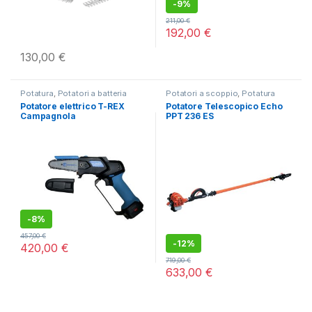
-
9%
211,00
€
192,00
€
130,00
€
Potatura
,
Potatori a batteria
Potatori a scoppio
,
Potatura
Potatore elettrico T-REX
Potatore Telescopico Echo
Campagnola
PPT 236 ES
-
8%
457,00
€
-
12%
420,00
€
719,00
€
633,00
€