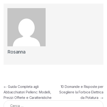
Rosanna
Navigazione articoli
←
Guida Completa agli
10 Domande e Risposte per
Abbacchiatori Pellenc: Modelli,
Scegliere la Forbice Elettrica
Prezzi Offerte e Caratteristiche
da Potatura
→
Ricerca per: