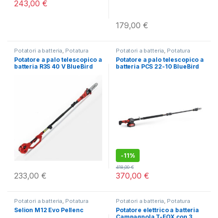
243,00
€
179,00
€
Potatori a batteria
,
Potatura
Potatori a batteria
,
Potatura
Potatore a palo telescopico a
Potatore a palo telescopico a
batteria R3S 40 V BlueBird
batteria PCS 22-10 BlueBird
-
11%
418,00
€
233,00
€
370,00
€
Potatori a batteria
,
Potatura
Potatori a batteria
,
Potatura
Selion M12 Evo Pellenc
Potatore elettrico a batteria
Campagnola T-FOX con 3