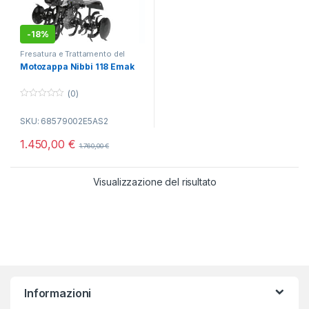
-
18%
Fresatura e Trattamento del
Terreno
,
Motozappe
Motozappa Nibbi 118 Emak
(0)
0
o
SKU: 68579002E5AS2
u
t
o
1.450,00
€
1.760,00
€
f
5
Visualizzazione del risultato
Informazioni