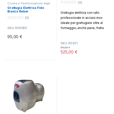
(0)
Cucina e Trasformazione degli
Alimenti
,
Grattugia
0
Grattugia Elettrica Fido
o
Bianca Reber
Grattugia elettrica con rullo
u
t
professionale in acciaio inox
(0)
o
f
0
ideale per grattugiare oltre al
5
o
formaggio, anche pane, frutta
SKU: 9250BG
u
t
secca, mandorle e cioccolato.
o
95,00
€
f
bacinella in acciaio inox.
5
SKU: 90301
pulsantiera intuitiva. Micro
880,00
€
interruttore di sicurezza che
525,00
€
permette il funzionamento solo
quando la leva è abbassata