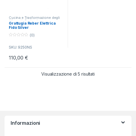
Cucina e Trasformazione degli
Alimenti
,
Grattugia
Grattugia Reber Elettrica
Fido Silver
(0)
0
o
SKU: 9250NS
u
t
o
110,00
€
f
5
Popolarità
Visualizzazione di 5 risultati
Informazioni