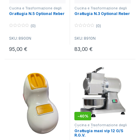
Cucina e Trasformazione degli
Cucina e Trasformazione degli
Alimenti
,
Grattugia
Alimenti
,
Grattugia
Grattugia N.5 Optional Reber
Grattugia N.3 Optional Reber
(0)
(0)
0
0
o
o
SKU: 8900N
SKU: 8910N
u
u
t
t
o
o
95,00
€
83,00
€
f
f
5
5
-
40%
Cucina e Trasformazione degli
Alimenti
,
Grattugia
Grattugia maxi vip 12 G/S
R.G.V.