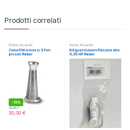
Prodotti correlati
Reber
,
Ricambi
Reber
,
Ricambi
Cono filtro inox n. 5 fori
Kit guarnizioni+flacone olio
piccoli Reber
0,30 HP Reber
-
15%
35,38
€
30,00
€