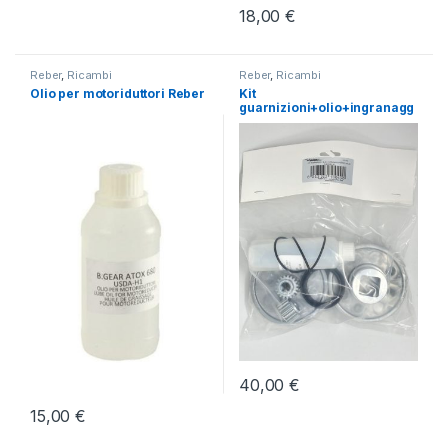
18,00
€
Reber
,
Ricambi
Reber
,
Ricambi
Olio per motoriduttori Reber
Kit
guarnizioni+olio+ingranagg
i 0,40-0,80-1,5 HP Reber
40,00
€
15,00
€