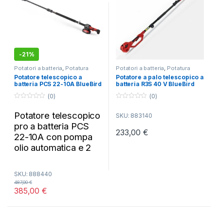
-
21%
Potatori a batteria
,
Potatura
Potatori a batteria
,
Potatura
Potatore telescopico a
Potatore a palo telescopico a
batteria PCS 22-10A BlueBird
batteria R3S 40 V BlueBird
(0)
(0)
0
0
o
o
Potatore telescopico
SKU: 883140
u
u
t
t
pro a batteria PCS
o
o
233,00
€
f
f
22-10A con pompa
5
5
olio automatica e 2
batterie
SKU: 888440
487,00
€
385,00
€