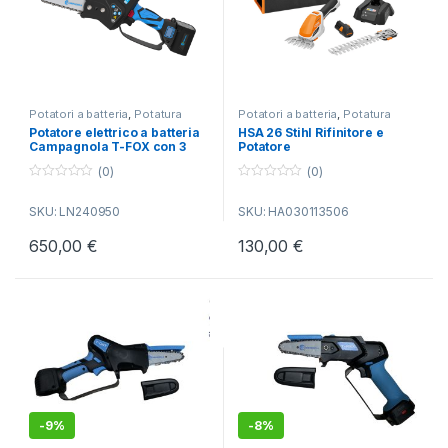
Potatori a batteria
,
Potatura
Potatori a batteria
,
Potatura
Potatore elettrico a batteria
HSA 26 Stihl Rifinitore e
Campagnola T-FOX con 3
Potatore
batterie
(0)
(0)
0
0
o
o
SKU: LN240950
SKU: HA030113506
u
u
t
t
o
o
650,00
€
130,00
€
f
f
5
5
-
9%
-
8%