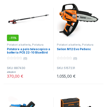
-
11%
Potatori a batteria
,
Potatura
Potatori a batteria
,
Potatura
Potatore a palo telescopico a
Selion M12 Evo Pellenc
batteria PCS 22-10 BlueBird
(0)
(0)
0
0
o
o
SKU: 887430
SKU: 5157231
u
u
t
t
418,00
€
o
o
370,00
€
1.055,00
€
f
f
5
5