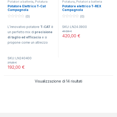
Potatori a batteria
,
Potatura
Potatura
,
Potatori a batteria
Potatore Elettrico T-Cat
Potatore elettrico T-REX
Campagnola
Campagnola
(0)
(0)
0
0
o
o
L’innovativo potatore
T-CAT
è
SKU: LN24.0900
u
u
t
t
457,00
€
un perfetto mix di
precisione
o
o
420,00
€
f
f
di taglio ed efficacia
e si
5
5
propone come un attrezzo
indispensabile
nell’equipaggiamento di chi,
SKU: LN240400
lavorando nel comparto
211,00
€
agricolo, ha necessità di
192,00
€
portare con un alleato
maneggevole e compatto che
possa supportarlo nel taglio di
Popolarità
Visualizzazione di 14 risultati
arbusti, rami e cespugli.