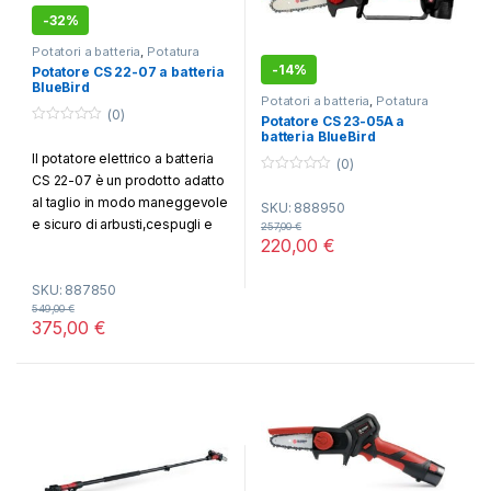
-
32%
Potatori a batteria
,
Potatura
-
14%
Potatore CS 22-07 a batteria
BlueBird
Potatori a batteria
,
Potatura
(0)
Potatore CS 23-05A a
0
batteria BlueBird
o
Il potatore elettrico a batteria
u
(0)
t
CS 22-07 è un prodotto adatto
0
o
o
f
al taglio in modo maneggevole
SKU: 888950
u
5
t
e sicuro di arbusti,cespugli e
257,00
€
o
220,00
€
rami.
f
5
SKU: 887850
549,00
€
375,00
€