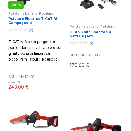
-
10%
Potatori a batteria
,
Potatura
Potatore Elettrico T-CAT M
Campagnola
Potatori a batteria
,
Potatura
(0)
GTA 26 Stihl Potatore a
0
batteria (set)
o
T-CAT M è stato progettato
u
(0)
t
per rendere più veloci e precisi
0
o
o
f
gli interventi di finitura su
SKU: 886661634262
u
5
t
piccoli rami, arbusti e cespugli.
o
179,00
€
La nuova soluzione si propone
f
5
come un alleato indispensabile
SKU: LN240410
per chi desidera avere nella
270,94
€
sua attrezzatura un potatore
243,00
€
elettrico a catena che
sia leggero e compatto, ma
anche affidabile.