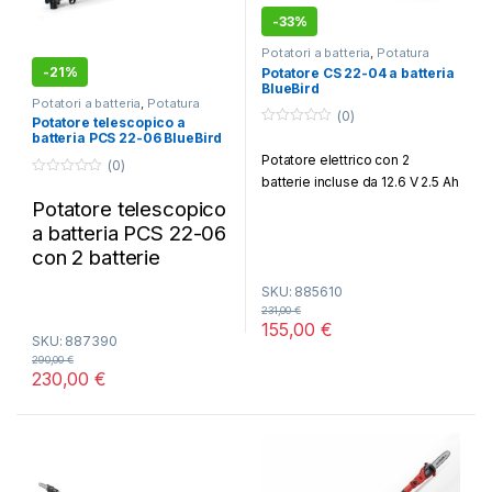
-
33%
Potatori a batteria
,
Potatura
-
21%
Potatore CS 22-04 a batteria
BlueBird
Potatori a batteria
,
Potatura
(0)
Potatore telescopico a
0
batteria PCS 22-06 BlueBird
o
Potatore elettrico con 2
u
(0)
t
batterie incluse da 12.6 V 2.5 Ah
0
o
o
f
Potatore telescopico
u
5
t
a batteria PCS 22-06
o
f
con 2 batterie
5
SKU: 885610
231,00
€
155,00
€
SKU: 887390
290,00
€
230,00
€