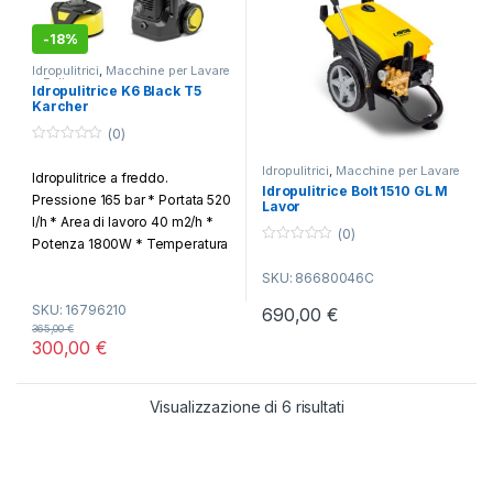
-
18%
Idropulitrici
,
Macchine per Lavare
e Pulire
Idropulitrice K6 Black T5
Karcher
(0)
0
o
Idropulitrici
,
Macchine per Lavare
Idropulitrice a freddo.
u
e Pulire
Idropulitrice Bolt 1510 GL M
t
Pressione 165 bar * Portata 520
Lavor
o
f
l/h * Area di lavoro 40 m2/h *
5
(0)
Potenza 1800W * Temperatura
0
max ingresso acqua 40° *
o
SKU: 86680046C
u
Peso Kg. 9 * Corredata di
t
o
SKU: 16796210
lavasuperfici T5
690,00
€
f
365,00
€
5
300,00
€
Popolarità
Visualizzazione di 6 risultati