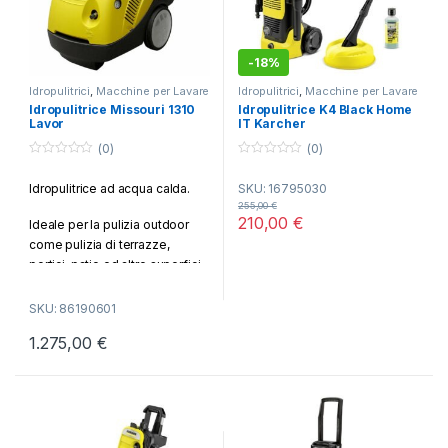
-
18%
Idropulitrici
,
Macchine per Lavare
Idropulitrici
,
Macchine per Lavare
e Pulire
e Pulire
Idropulitrice Missouri 1310
Idropulitrice K4 Black Home
Lavor
IT Karcher
(0)
(0)
0
0
o
o
Idropulitrice ad acqua calda.
SKU: 16795030
u
u
t
t
255,00
€
o
o
210,00
€
Ideale per la pulizia outdoor
f
f
5
5
come pulizia di terrazze,
portici, patio ed altre superfici,
di piscine, vialetti, cortili e
ingressi; mobili da giardino,
SKU: 86190601
botti, fusti e recipienti; auto,
1.275,00
€
moto, caravan, biciclette,
grondaie, canali di scarico,
cancelli, muretti di recinzione,
pulizia barche, motoscafi e
moto d’acqua; drenaggio
cantine, cisterne, piscine,