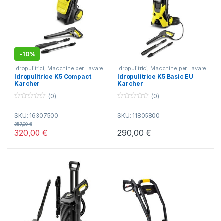
laghetti, per irrigare giardino,
orto, parco
.
-
10%
Idropulitrici
,
Macchine per Lavare
Idropulitrici
,
Macchine per Lavare
e Pulire
e Pulire
Idropulitrice K5 Compact
Idropulitrice K5 Basic EU
Karcher
Karcher
(0)
(0)
0
0
o
o
SKU: 16307500
SKU: 11805800
u
u
t
t
357,00
€
o
o
320,00
€
290,00
€
f
f
5
5