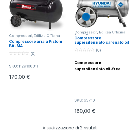
Compressori
,
Edilizia Officina
Compressori
,
Edilizia Officina
Fai da Te
Compressore
Fai da Te
Compressore aria a Pistoni
supersilenziato carenato oil
BALMA
free Hyundai
(0)
(0)
0
0
o
Compressore
o
u
SKU: 1129100311
u
t
supersilenziato oil-free.
t
o
o
f
170,00
€
f
5
5
SKU: 65710
180,00
€
Popolarità
Visualizzazione di 2 risultati