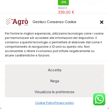
-
5%
355,91
€
339,00
€
Gestisci Consenso Cookie
Forbici elettriche a batteria
,
Forbici elettriche a batteria
,
Potatura
Potatura
Forbici Elettriche a batteria
Forbici C 45 con batteria Ulib
Stark L Campagnola 3
150P Pellenc
Per fornire le migliori esperienze, utilizziamo tecnologie come i cookie
batterie
per memorizzare e/o accedere alle informazioni del dispositivo. Il
consenso a queste tecnologie ci permetterà di elaborare dati come il
comportamento di navigazione o ID unici su questo sito. Non
acconsentire o ritirare il consenso può influire negativamente su
alcune caratteristiche e funzioni.
Accetta
610,00
€
1.635,00
€
Nega
Forbici elettriche a batteria
,
Forbici elettriche a batteria
,
Visualizza le preferenze
Potatura
Potatura
Forbici C 35 con batteria Ulib
Forbici da potatura a batteria
150 Pellenc
Vulcano E-30 TP Stocker
Cookie Policy
Privacy policy