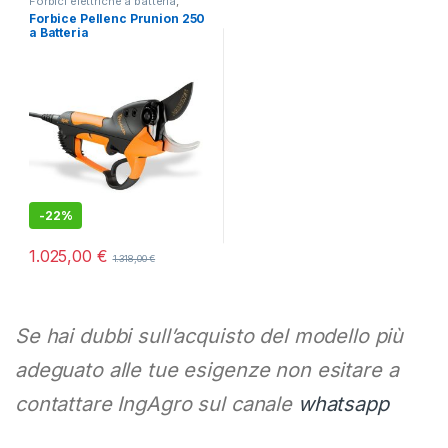
Forbici elettriche a batteria
,
Potatura
Forbice Pellenc Prunion 250
a Batteria
-
22%
1.025,00
€
1.318,00
€
Se hai dubbi sull’acquisto del modello più
adeguato alle tue esigenze non esitare a
contattare IngAgro sul canale
whatsapp