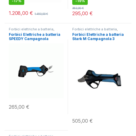
-
17%
-
19%
362,00
€
1.208,00
€
295,00
€
1.450,00
€
Forbici elettriche a batteria
,
Forbici elettriche a batteria
,
Potatura
Potatura
Forbici Elettriche a batteria
Forbici Elettriche a batteria
SPEEDY Campagnola
Stark M Campagnola 3
batterie
265,00
€
505,00
€