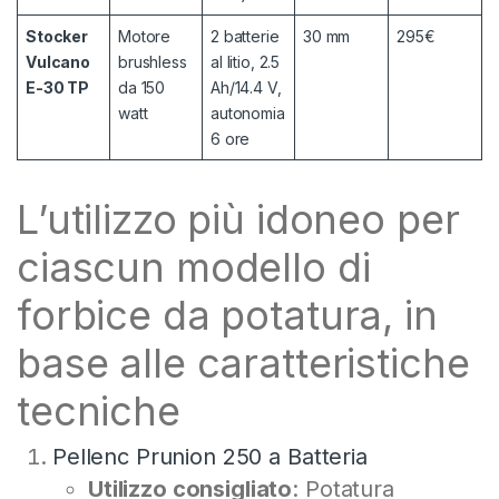
Stocker
Motore
2 batterie
30 mm
295€
Vulcano
brushless
al litio, 2.5
E-30 TP
da 150
Ah/14.4 V,
watt
autonomia
6 ore
L’utilizzo più idoneo per
ciascun modello di
forbice da potatura, in
base alle caratteristiche
tecniche
Pellenc Prunion 250 a Batteria
Utilizzo consigliato
: Potatura