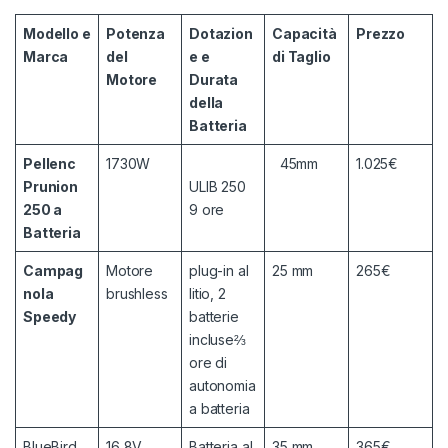
Modello e
Potenza
Dotazion
Capacità
Prezzo
Marca
del
e e
di Taglio
Motore
Durata
della
Batteria
Pellenc
1730W
45mm
1.025€
Prunion
ULIB 250
250 a
9 ore
Batteria
Campag
Motore
plug-in al
25 mm
265€
nola
brushless
litio, 2
Speedy
batterie
incluse⅔
ore di
autonomia
a batteria
BlueBird
16,8V
Batteria al
35 mm
365€