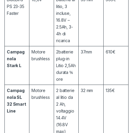
PS 23-35
litio, 3
Faster
incluse,
16.8V –
2.5Ah, 3-
4h di
ricarica
Campag
Motore
2batterie
37mm
610€
nola
brushless
plug-in
Stark L
Litio 2,5Ah
durata ⅚
ore
Campag
Motore
2 batterie
32 mm
135€
nola SL
brushless
al litio da
32 Smart
2 Ah,
Line
voltaggio
14.4V
(16.8V
max)