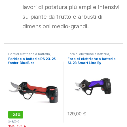
lavori di potatura più ampi e intensivi
su piante da frutto e arbusti di
dimensioni medio-grandi.
Forbici elettriche a batteria
,
Forbici elettriche a batteria
,
Potatura
Potatura
Forbice a batteria PS 23-25
Forbici elettriche a batteria
faster BlueBird
SL 23 Smart Line By
Campagnola
129,00
€
-
24%
243,00
€
185,00
€