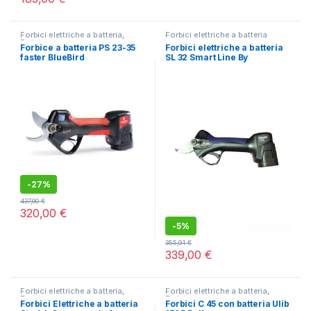
Forbici elettriche a batteria
,
Forbici elettriche a batteria
Potatura
Forbice a batteria PS 23-35
Forbici elettriche a batteria
faster BlueBird
SL 32 Smart Line By
Campagnola
-
27%
437,00
€
320,00
€
-
5%
355,91
€
339,00
€
Forbici elettriche a batteria
,
Forbici elettriche a batteria
,
Potatura
Potatura
Forbici Elettriche a batteria
Forbici C 45 con batteria Ulib