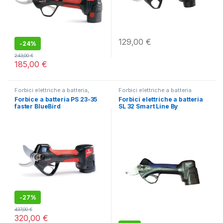
129,00
€
-
24%
243,00
€
185,00
€
Forbici elettriche a batteria
,
Forbici elettriche a batteria
Potatura
Forbice a batteria PS 23-35
Forbici elettriche a batteria
faster BlueBird
SL 32 Smart Line By
Campagnola
-
27%
437,00
€
320,00
€