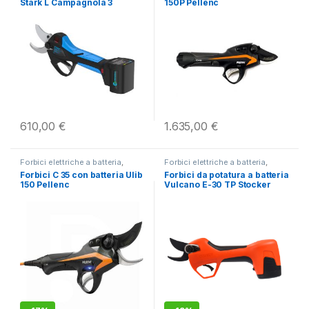
Stark L Campagnola 3
150P Pellenc
batterie
610,00
€
1.635,00
€
Forbici elettriche a batteria
,
Forbici elettriche a batteria
,
Potatura
Potatura
Forbici C 35 con batteria Ulib
Forbici da potatura a batteria
150 Pellenc
Vulcano E-30 TP Stocker