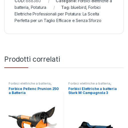
COD:
888380
Categorie:
Forbici elettriche a
batteria
,
Potatura
Tag:
bluebird
,
Forbici
Elettriche Professionali per Potatura: La Scelta
Perfetta per un Taglio Efficace e Senza Sforzo
Prodotti correlati
Forbici elettriche a batteria
,
Forbici elettriche a batteria
,
Potatura
Potatura
Forbice Pellenc Prunion 250
Forbici Elettriche a batteria
a Batteria
Stark M Campagnola 3
batterie