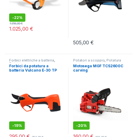
-
22%
1.318,00
€
1.025,00
€
505,00
€
Forbici elettriche a batteria
,
Potatori a scoppio
,
Potatura
Potatura
Forbici da potatura a
Motosega MGF TCS2600C
batteria Vulcano E-30 TP
carving
Stocker
-
19%
-
20%
295,00
€
160,00
€