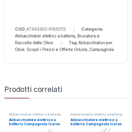
COD:
ATRA3400-R1650113
Categorie:
Abbacchiatori elettrici a batteria
,
Brucatura e
Raccolta delle Olive
Tag:
Abbacchiatori per
Olive. Scopri i Prezzi e Offerte OnLine
,
Campagnola
Prodotti correlati
Abbacchiatori elettrici a batteria
,
Abbacchiatori elettrici a batteria
,
Brucatura e Raccolta delle Olive
Brucatura e Raccolta delle Olive
Abbacchiatore elettrico a
Abbacchiatore elettrico a
batteria Campagnola Icarus
batteria Campagnola Icarus
ECO – Asta Alluminio 185-
58V – Asta Alluminio 185-