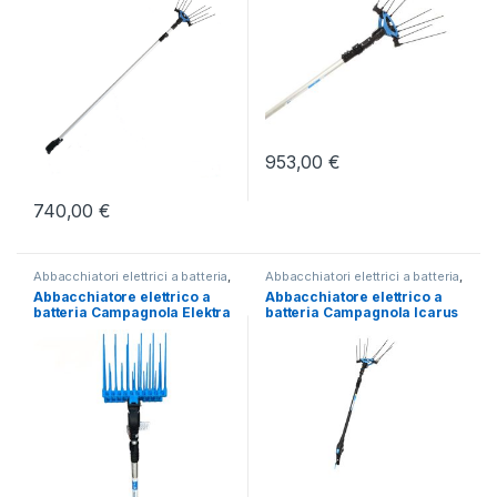
270
270
953,00
€
740,00
€
Abbacchiatori elettrici a batteria
,
Abbacchiatori elettrici a batteria
,
Brucatura e Raccolta delle Olive
Brucatura e Raccolta delle Olive
Abbacchiatore elettrico a
Abbacchiatore elettrico a
batteria Campagnola Elektra
batteria Campagnola Icarus
Eco – Asta Alluminio 185-
58V – Asta Carbonio 185-270
270