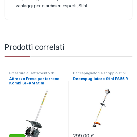
vantaggi per giardinieri esperti
,
Stihl
Prodotti correlati
Fresatura e Trattamento del
Decespugliatori a scoppio stihl
Terreno
,
Multifunzione
,
Taglio e
in offerta e altre marche
,
Taglio
Attrezzo Fresa per terreno
Decespugliatore Stihl FS 55 R
Sfalcio dell'Erba Alta e
e Sfalcio dell'Erba Alta e
Kombi BF-KM Stihl
Spontanea
Spontanea
299,00
€