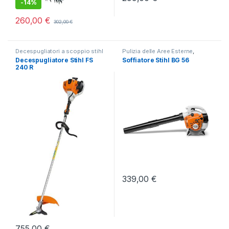
-
14%
260,00
€
302,00
€
Decespugliatori a scoppio stihl
Pulizia delle Aree Esterne
,
in offerta e altre marche
,
Taglio
Soffiatori a scoppio
Decespugliatore Stihl FS
Soffiatore Stihl BG 56
e Sfalcio dell'Erba Alta e
240 R
Spontanea
339,00
€
755,00
€