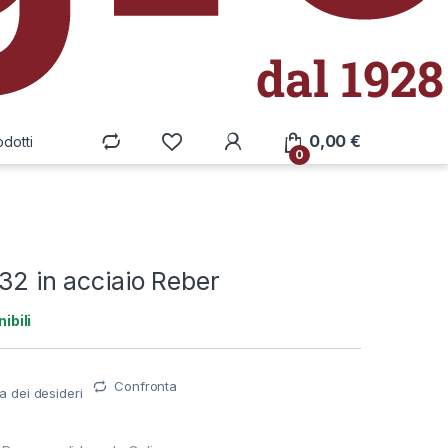
0,00
€
odotti
0
 32 in acciaio Reber
ibili
Confronta
ta dei desideri