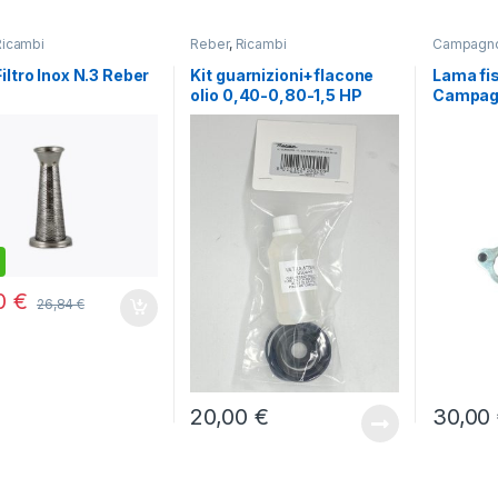
,
,
spugliatori
Ricambi
Decespugliatori
Ricambi
Ricambi
Reber
,
Ricambi
Campagno
a di vetro Joans
Filo titanium quadro mm
3,50 mt 161
iltro Inox N.3 Reber
Kit guarnizioni+flacone
Lama fis
olio 0,40-0,80-1,5 HP
Campag
Reber
15,00
€
59,00
€
00
€
26,84
€
20,00
€
30,00