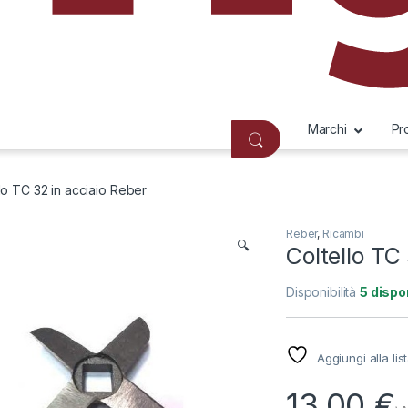
Marchi
Pr
lo TC 32 in acciaio Reber
Reber
,
Ricambi
🔍
Coltello TC
Disponibilità
5 dispon
Aggiungi alla lis
13,00
€