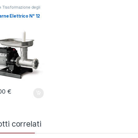
,00
€
250,00
€
268,00
€
268,00
€
e Trasformazione degli
,
Tritacarne
arne Elettrico N° 12
,00
€
tti correlati