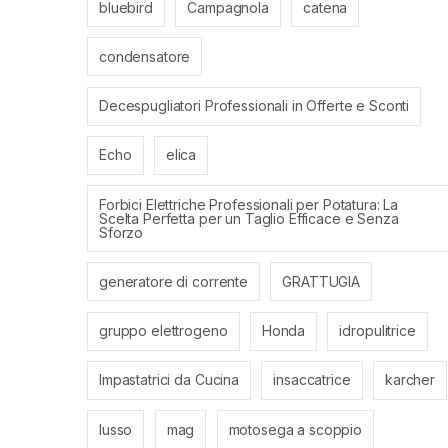
bluebird
Campagnola
catena
condensatore
Decespugliatori Professionali in Offerte e Sconti
Echo
elica
Forbici Elettriche Professionali per Potatura: La
Scelta Perfetta per un Taglio Efficace e Senza
Sforzo
generatore di corrente
GRATTUGIA
gruppo elettrogeno
Honda
idropulitrice
Impastatrici da Cucina
insaccatrice
karcher
lusso
mag
motosega a scoppio