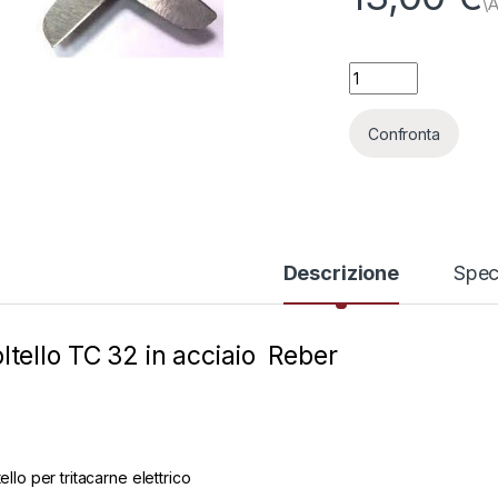
Coltello TC 32 in a
Confronta
Descrizione
Spec
ltello TC 32 in acciaio Reber
-
7%
-
7%
ello per tritacarne elettrico