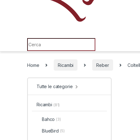
Search for:
Home
Ricambi
Reber
Coltel
Tutte le categorie
Ricambi
(81)
Bahco
(3)
BlueBird
(5)