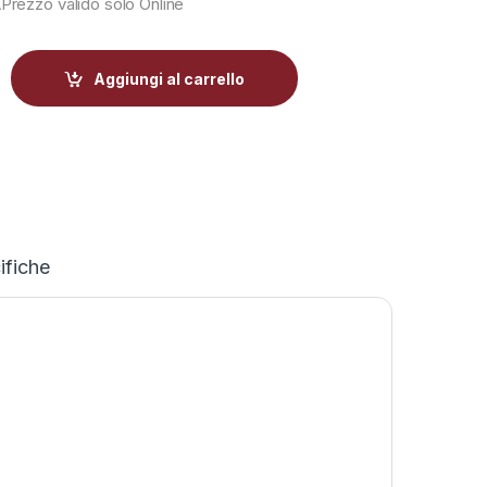
cciaio Reber quantity
Aggiungi al carrello
ifiche
-
45%
-
46%