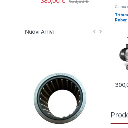
380,00
€
250
633,00
€
Cucina 
Alimenti
Tritac
Reber
Nuovi Arrivi
300
Prodo