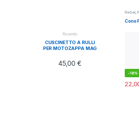
Dece
Reber
,
Fibr
Cono F
Ricambi
CUSCINETTO A RULLI
PER MOTOZAPPA MAG
45,00
€
-
18%
22,