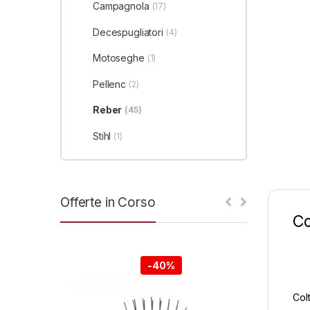
Campagnola
(17)
Decespugliatori
(4)
Motoseghe
(1)
Pellenc
(2)
Reber
(45)
Stihl
(1)
Offerte in Corso
Co
-
40%
Colt