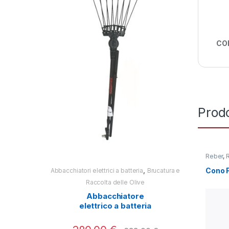
CO
Prodo
Reber
,
,
Cono F
Abbacchiatori elettrici a batteria
Brucatura e
Abbacchiatori e
Raccolta delle Olive
Ra
Abbacchiatore
Abbac
elettrico a batteria
Test
Twist Plus 2.0 Aima