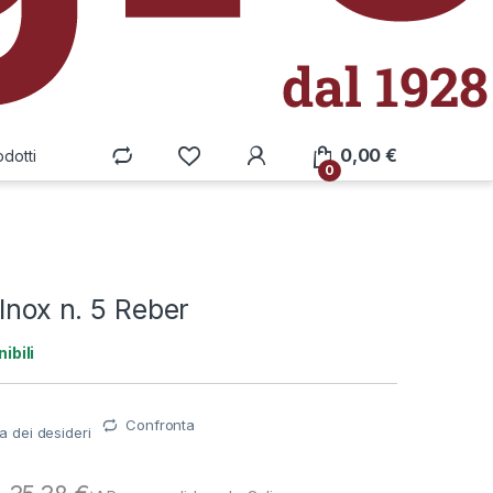
0,00
€
odotti
0
 Inox n. 5 Reber
ibili
Confronta
ta dei desideri