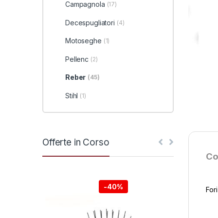
Campagnola
(17)
Decespugliatori
(4)
Motoseghe
(1)
Pellenc
(2)
Reber
(45)
Stihl
(1)
Offerte in Corso
Co
-
40%
For