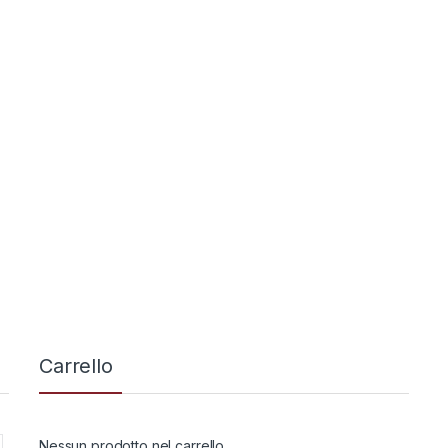
,
,
spugliatori
Ricambi
Decespugliatori
Ricambi
a di vetro Joans
Filo titanium quadro mm
3,50 mt 161
15,00
€
59,00
€
Carrello
Nessun prodotto nel carrello.