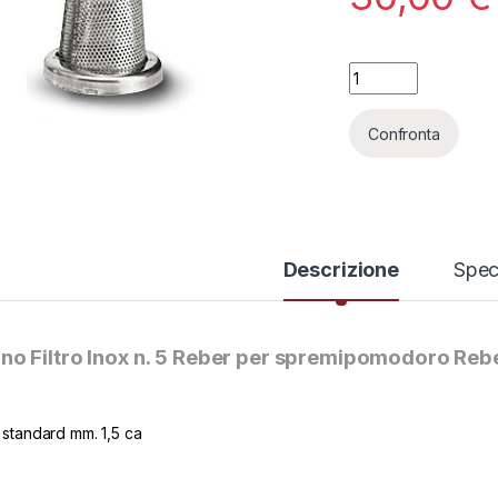
Cono Filtro Inox n. 
Confronta
Descrizione
Spec
no Filtro Inox n. 5 Reber per spremipomodoro Reb
-
7%
-
7%
i standard mm. 1,5 ca