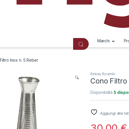
Marchi
Pr
iltro Inox n. 5 Reber
Reber
,
Ricambi
🔍
Cono Filtro
Disponibilità
5 dispon
Aggiungi alla lis
30,00
€