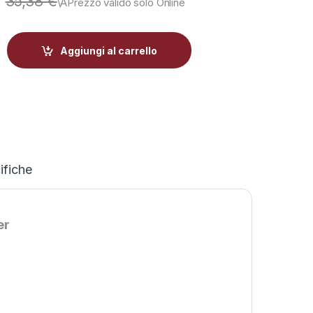
35,38
€
5 Reber quantity
Aggiungi al carrello
ifiche
er
-
45%
-
46%