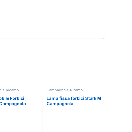
,
Cucina e Trasformazione degli Alimenti
Cucina e Trasformazione degl
Impastatrice
Passapomodoro
Accessorio
Accessorio
la
,
Ricambi
Campagnola
,
Ricambi
Impastatrice Kg. 1,6 Opt
Passapomodoro 
N.3 Reber
Reber
bile Forbici
Lama fissa forbici Stark M
 Campagnola
Campagnola
200,00
€
110,00
€
365,00
€
203,