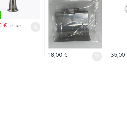
,00
€
250,00
€
268,00
€
268,00
€
00
€
26,84
€
18,00
€
35,00