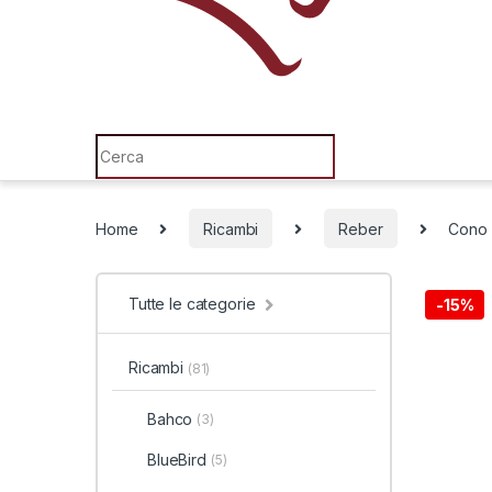
Search for:
Home
Ricambi
Reber
Cono F
Tutte le categorie
-
15%
Ricambi
(81)
Bahco
(3)
BlueBird
(5)