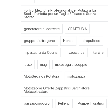
Forbici Elettriche Professionali per Potatura: La
Scelta Perfetta per un Taglio Efficace e Senza
Sforzo
generatore di corrente
GRATTUGIA
gruppo elettrogeno
Honda
idropulitrice
Impastatrici da Cucina
insaccatrice
karcher
lusso
mag
motosega a scoppio
MotoSega da Potatura
motozappa
Motozappe Offerte Zappatrici Sarchiatore
Motocoltivatore
passapomodoro
Pellenc
Pompe Irroratrici