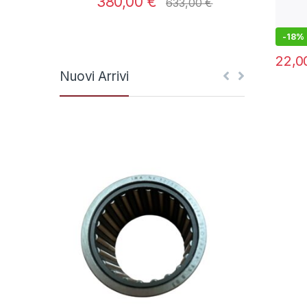
380,00
€
250
633,00
€
-
18%
22,
Nuovi Arrivi