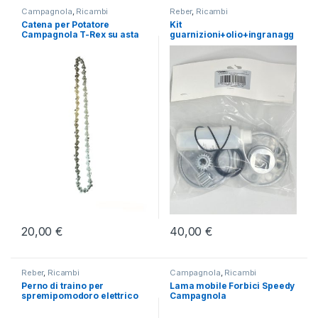
Campagnola
,
Ricambi
Reber
,
Ricambi
Catena per Potatore
Kit
Campagnola T-Rex su asta
guarnizioni+olio+ingranagg
i 0,40-0,80-1,5 HP Reber
20,00
€
40,00
€
Reber
,
Ricambi
Campagnola
,
Ricambi
Perno di traino per
Lama mobile Forbici Speedy
spremipomodoro elettrico
Campagnola
N.3 Reber