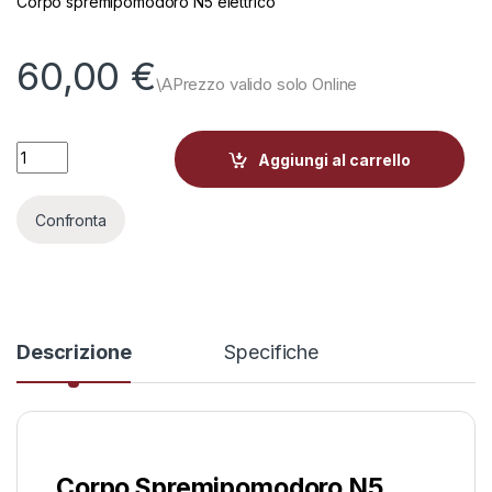
Corpo spremipomodoro N5 elettrico
60,00
€
Corpo Spremipomodoro N5 Reber quantity
Aggiungi al carrello
Confronta
Descrizione
Specifiche
Corpo Spremipomodoro N5