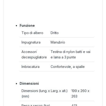
Funzione
Tipo di albero
Dritto
Impugnatura
Manubrio
Accessori
Testina di nylon batti e vai
decespugliatore
e lama a 3 punte
Imbracatura
Confortevole, a spalle
Dimensioni
Dimensioni (lung. x Larg. x alt.)
199 x 260 x
(mm)
263
Peso a secco (kg)
4.13