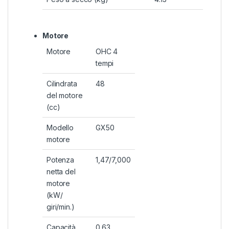
Motore
Motore
OHC 4
tempi
Cilindrata
48
del motore
(cc)
Modello
GX50
motore
Potenza
1,47/7,000
netta del
motore
(kW/
giri/min.)
Capacità
0.63