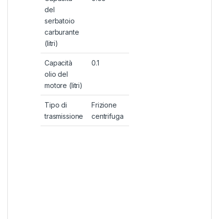
del
serbatoio
carburante
(litri)
Capacità
0.1
olio del
motore (litri)
Tipo di
Frizione
trasmissione
centrifuga