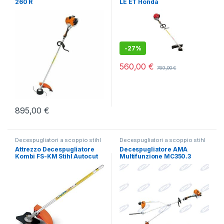
260 R
LE ET Honda
Spontanea
Spontanea
-
27%
560,00
€
769,00
€
895,00
€
Decespugliatori a scoppio stihl
Decespugliatori a scoppio stihl
in offerta e altre marche
,
in offerta e altre marche
,
Attrezzo Decespugliatore
Decespugliatore AMA
Multifunzione
,
Taglio e Sfalcio
Multifunzione
Kombi FS-KM Stihl Autocut
Multifunzione MC350.3
dell'Erba Alta e Spontanea