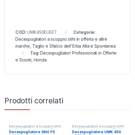
COD:
UMK450EUEET
Categorie:
Decespugliatori a scoppio stihl in offerta e altre
marche
,
Taglio e Sfalcio dell'Erba Alta e Spontanea
Tag:
Decespugliatori Professionali in Offerte
e Sconti
,
Honda
Prodotti correlati
Decespugliatori a scoppio stihl
Decespugliatori a scoppio stihl
in offerta e altre marche
,
Taglio
in offerta e altre marche
,
Taglio
Decespugliatore Stihl FS
Decespugliatore UMK 450
e Sfalcio dell'Erba Alta e
e Sfalcio dell'Erba Alta e