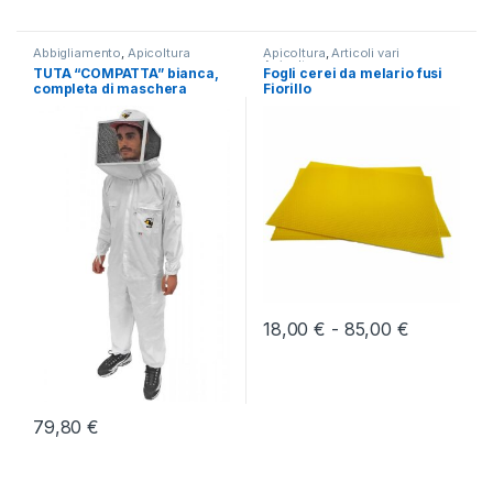
Abbigliamento
,
Apicoltura
Apicoltura
,
Articoli vari
Apicoltura
TUTA “COMPATTA” bianca,
Fogli cerei da melario fusi
completa di maschera
Fiorillo
quadrata Lega
Fascia di 
18,00
€
-
85,00
€
Questo prodotto ha più varianti.
79,80
€
Questo prodotto ha più varianti. Le opzioni possono essere scelt