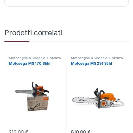
Prodotti correlati
Motoseghe a Scoppio: Potenza
Motoseghe a Scoppio: Potenza
e Precisione Professionale
,
e Precisione Professionale
,
Motosega MS 170 Stihl
Motosega MS 291 Stihl
Motoseghe Professionali Stihl
,
Taglio e Lavorazione del Legno
Taglio e Lavorazione del Legno
219,00
€
810,00
€