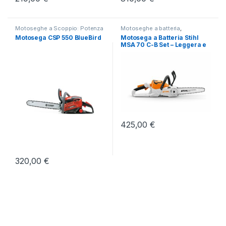
Motoseghe a Scoppio: Potenza
Motoseghe a batteria
,
e Precisione Professionale
,
Motoseghe elettriche
,
Taglio e
Motosega CSP 550 BlueBird
Motosega a Batteria Stihl
Taglio e Lavorazione del Legno
Lavorazione del Legno
MSA 70 C-B Set – Leggera e
Potente
425,00
€
320,00
€