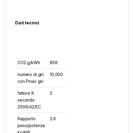
Dati tecnici
CO2 g/kWh
859
numero di giri
10,000
con Pmax giri
fattore K
2
secondo
2006/42/EC
Rapporto
2.6
peso/potenza
kg/kW