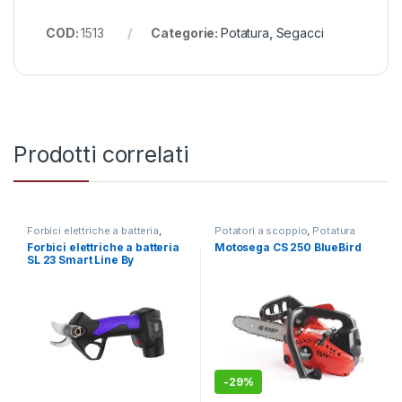
COD:
1513
Categorie:
Potatura
,
Segacci
Prodotti correlati
Forbici elettriche a batteria
,
Potatori a scoppio
,
Potatura
Potatura
Forbici elettriche a batteria
Motosega CS 250 BlueBird
SL 23 Smart Line By
Campagnola
-
29%