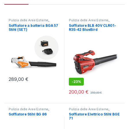
Pulizia delle Aree Esterne
,
Pulizia delle Aree Esterne
,
Soffiatori a batteria
Soffiatori a batteria
Soffiatore a batteria BGA 57
Soffiatore BLB 40V CLR01-
Stihl (SET)
R3S-42 BlueBird
289,00
€
-
23%
200,00
€
259,00
€
Pulizia delle Aree Esterne
,
Pulizia delle Aree Esterne
,
Soffiatori a scoppio
Soffiatori elettrici
Soffiatore Stihl BG 86
Soffiatore Elettrico Stihl BGE
71