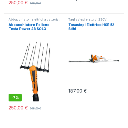
250,00
€
268,00
€
Abbacchiatori elettrici a batteria
,
Tagliasiepi elettrici 230V
Brucatura e Raccolta delle Olive
Abbacchiatore Pellenc
Tosasiepi Elettrico HSE 52
Testa Power 48 SOLO
Stihl
187,00
€
-
7%
250,00
€
268,00
€