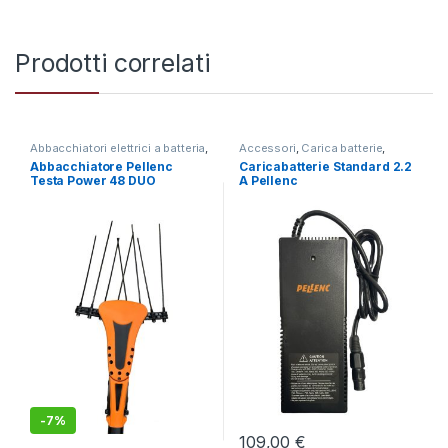
Prodotti correlati
Abbacchiatori elettrici a batteria
,
Accessori
,
Carica batterie
,
Brucatura e Raccolta delle Olive
Caricabatteria
,
Edilizia Officina
Abbacchiatore Pellenc
Caricabatterie Standard 2.2
Fai da Te
Testa Power 48 DUO
A Pellenc
-
7%
109,00
€