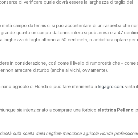
consente di verificare quale dovrà essere la larghezza di taglio del
 metà campo da tennis ci si può accontentare di un rasaerba che non
o grande quanto un campo da tennis intero si può arrivare a 47 centime
 larghezza di taglio attorno ai 50 centimetri, o addirittura optare per
dere in considerazione, così come il livello di rumorosità che – come 
per non arrecare disturbo (anche ai vicini, ovviamente).
ario agricolo di Honda si può fare riferimento a
Ingagro.com
: visita 
hiunque sia intenzionato a comprare una forbice
elettrica Pellenc
: 
riosità sulla scelta della migliore macchina agricola Honda professiona