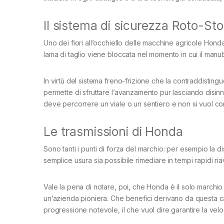
Il sistema di sicurezza Roto-S
Uno dei fiori all’occhiello delle macchine agricole Hon
lama di taglio viene bloccata nel momento in cui il man
In virtù del sistema freno-frizione che la contraddistin
permette di sfruttare l’avanzamento pur lasciando disin
deve percorrere un viale o un sentiero e non si vuol corr
Le trasmissioni di Honda
Sono tanti i punti di forza del marchio: per esempio la d
semplice usura sia possibile rimediare in tempi rapidi ri
Vale la pena di notare, poi, che Honda è il solo marchio 
un’azienda pioniera. Che benefici derivano da questa cara
progressione notevole, il che vuol dire garantire la velo