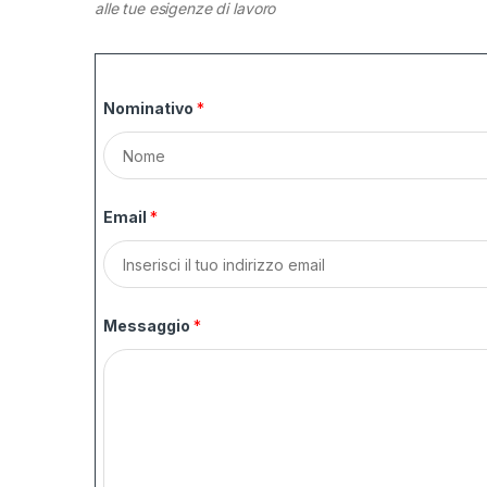
alle tue esigenze di lavoro
Nominativo
*
N
o
Email
*
m
e
Messaggio
*