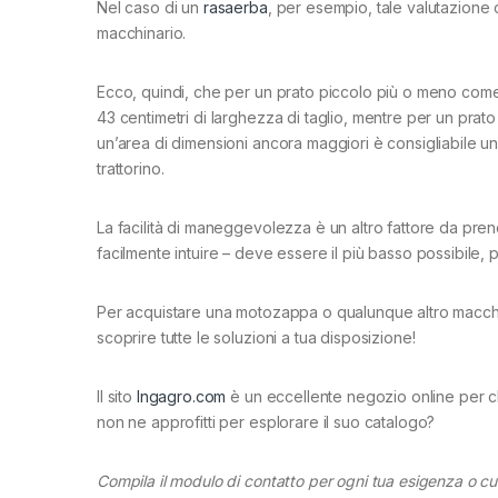
Nel caso di un
rasaerba
, per esempio, tale valutazione 
macchinario.
Ecco, quindi, che per un prato piccolo più o meno come
43 centimetri di larghezza di taglio, mentre per un prat
un’area di dimensioni ancora maggiori è consigliabile una
trattorino.
La facilità di maneggevolezza è un altro fattore da pren
facilmente intuire – deve essere il più basso possibile, 
Per acquistare una motozappa o qualunque altro macchin
scoprire tutte le soluzioni a tua disposizione!
Il sito
Ingagro.com
è un eccellente negozio online per c
non ne approfitti per esplorare il suo catalogo?
Compila il modulo di contatto per ogni tua esigenza o cu