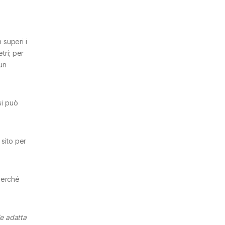
 superi i
tri; per
 un
si può
il sito per
perché
le adatta