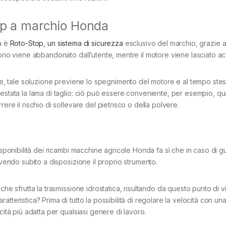
top a marchio Honda
da è
Roto-Stop, un sistema di sicurezza
esclusivo del marchio, grazie a 
ubrio viene abbandonato dall’utente, mentre il motore viene lasciato a
gue, tale soluzione previene lo spegnimento del motore e al tempo ste
nestata la lama di taglio: ciò può essere conveniente, per esempio, q
ere il rischio di sollevare del pietrisco o della polvere.
isponibilità dei ricambi macchine agricole Honda fa sì che in caso di gu
avendo subito a disposizione il proprio strumento.
che sfrutta la trasmissione idrostatica, risultando da questo punto di v
tteristica? Prima di tutto la possibilità di regolare la velocità con un
cità più adatta per qualsiasi genere di lavoro.