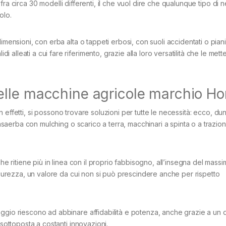
fra circa 30 modelli differenti, il che vuol dire che qualunque tipo di 
solo.
imensioni, con erba alta o tappeti erbosi, con suoli accidentati o piani
lleati a cui fare riferimento, grazie alla loro versatilità che le mette
elle macchine agricole marchio H
n effetti, si possono trovare soluzioni per tutte le necessità: ecco, du
rasaerba con mulching o scarico a terra, macchinari a spinta o a trazion
che ritiene più in linea con il proprio fabbisogno, all’insegna del mass
sicurezza, un valore da cui non si può prescindere anche per rispetto
aggio riescono ad abbinare affidabilità e potenza, anche grazie a un 
 sottoposta a costanti innovazioni.