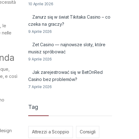
necessità
10 Aprile 2026
Zanurz się w świat Tikitaka Casino – co
czeka na graczy?
, le
9 Aprile 2026
 nelle
Zet Casino — najnowsze sloty, które
musisz spróbować
onda
9 Aprile 2026
nque,
Jak zarejestrować się w BetOnRed
e, e così
Casino bez problemów?
7 Aprile 2026
imo
Tag
design
Attrezzi a Scoppio
Consigli