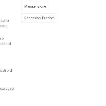
Manutenzione
Recensioni Prodotti
cui la
cceso.
sso
uando si
asti o di
ista quasi
a