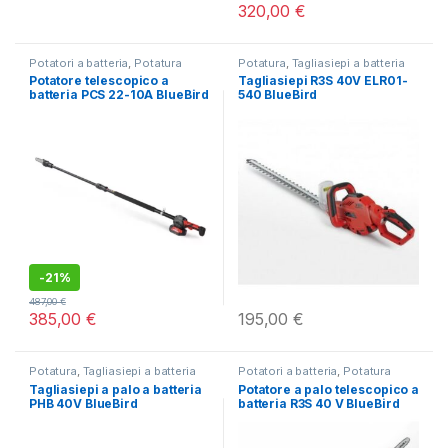
320,00
€
Potatori a batteria
,
Potatura
Potatura
,
Tagliasiepi a batteria
Potatore telescopico a
Tagliasiepi R3S 40V ELR01-
batteria PCS 22-10A BlueBird
540 BlueBird
-
21%
487,00
€
385,00
€
195,00
€
Potatura
,
Tagliasiepi a batteria
Potatori a batteria
,
Potatura
Tagliasiepi a palo a batteria
Potatore a palo telescopico a
PHB 40V BlueBird
batteria R3S 40 V BlueBird