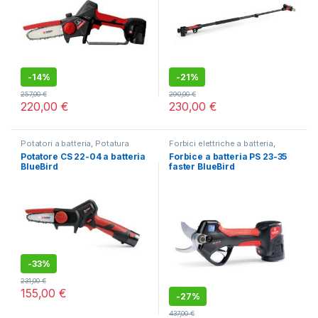
-
14%
-
21%
257,00
€
290,00
€
220,00
€
230,00
€
Potatori a batteria
,
Potatura
Forbici elettriche a batteria
,
Potatura
Potatore CS 22-04 a batteria
Forbice a batteria PS 23-35
BlueBird
faster BlueBird
-
33%
231,00
€
155,00
€
-
27%
437,00
€