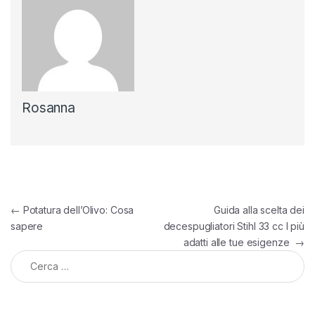
Rosanna
Navigazione articoli
←
Potatura dell’Olivo: Cosa
Guida alla scelta dei
sapere
decespugliatori Stihl 33 cc I più
adatti alle tue esigenze
→
Ricerca per: