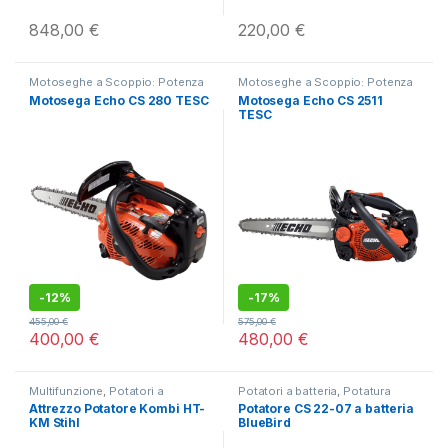
848,00
€
220,00
€
Motoseghe a Scoppio: Potenza
Motoseghe a Scoppio: Potenza
e Precisione Professionale
,
e Precisione Professionale
,
Motosega Echo CS 280 TESC
Motosega Echo CS 2511
Motoseghe da Potatura Echo
,
Motoseghe da Potatura Echo
,
TESC
Potatori a scoppio
,
Potatura
,
Potatori a scoppio
,
Potatura
,
Taglio e Lavorazione del Legno
Taglio e Lavorazione del Legno
-
12%
-
17%
455,00
€
575,00
€
400,00
€
480,00
€
Multifunzione
,
Potatori a
Potatori a batteria
,
Potatura
scoppio
,
Potatura
,
Taglio e
Attrezzo Potatore Kombi HT-
Potatore CS 22-07 a batteria
Sfalcio dell'Erba Alta e
KM Stihl
BlueBird
Spontanea