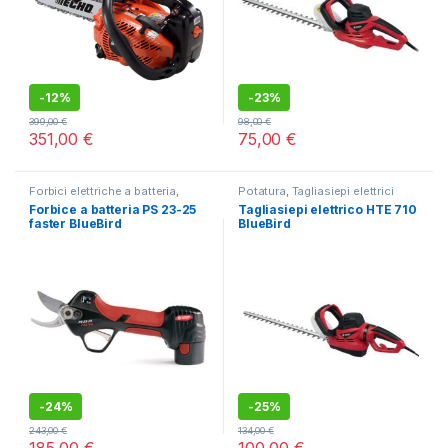
-
12%
-
23%
399,00
€
98,00
€
351,00
€
75,00
€
Forbici elettriche a batteria
,
Potatura
,
Tagliasiepi elettrici
Potatura
230V
Forbice a batteria PS 23-25
Tagliasiepi elettrico HTE 710
faster BlueBird
BlueBird
-
24%
-
25%
243,00
€
134,00
€
185,00
€
100,00
€