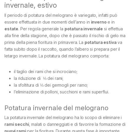
invernale, estivo
Il periodo di potatura del melograno è variegato, infatti può
essere effettuata in due momenti dell’anno in
inverno
e in
estate
. Per regola generale la
potatura invernale
si effettua
alla fine della stagione, dopo che è passato il rischio di gelo ma
prima della piena fioritura in primavera. La
potatura estiva
va
fatta subito dopo il raccolto, quando l’albero si prepara per il
letargo invernale. La potatura del melograno comporta:
il taglio dei rami che si incrociano;
la riduzione di ⅓ dei rami;
la sfoltitura di ⅓ dei germogli per ramo;
l’eliminazione di polloni, succhioni e rami superflui.
Potatura invernale del melograno
La potatura invernale del melograno ha lo scopo di eliminare i
rami secchi
, malati o danneggiati e di favorire la formazione di
nuovi rami
per la fioritura. Durante questa fase è importante