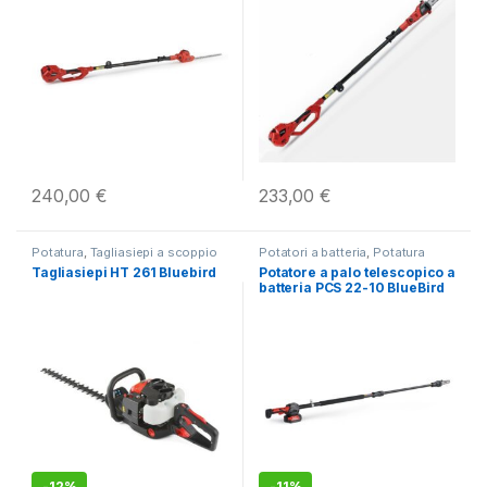
240,00
€
233,00
€
Potatura
,
Tagliasiepi a scoppio
Potatori a batteria
,
Potatura
Tagliasiepi HT 261 Bluebird
Potatore a palo telescopico a
batteria PCS 22-10 BlueBird
-
12%
-
11%