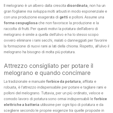
Il melograno è un albero dalla crescita
disordinata
, non ha un
gran fogliame ma sviluppa molti arbusti in modo esponenziale e
con una produzione esagerata di
getti
e polloni. Assume una
forma cespugliosa
che non favorisce la produzione e la
raccolta di frutti. Per questi motivi la potatura dell’albero di
melograno è simile a quella dell’ulivo e ha lo stesso scopo
ovvero eliminare i rami secchi, malati o danneggiati per favorire
la formazione di nuovi rami ai lati della chioma. Rispetto, all’ulivo il
melograno ha bisogno di molta più potatura.
Attrezzo consigliato per potare il
melograno e quando concimare
La tradizionale e manuale
forbice da potatura
, affilata e
robusta, è l’attrezzo indispensabile per potare e tagliare rami e
polloni del melograno. Tuttavia, per un più ordinato, veloce e
comodo lavoro di potatura sono ormai indispensabili le
forbice
elettriche a batteria
utilissime per ogni tipo di potatura e da
scegliere secondo le proprie esigenze tra quelle proposte in