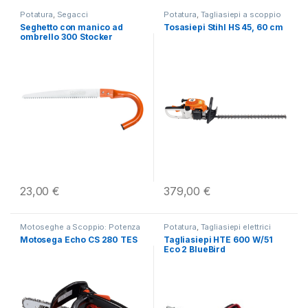
Potatura
,
Segacci
Potatura
,
Tagliasiepi a scoppio
Seghetto con manico ad
Tosasiepi Stihl HS 45, 60 cm
ombrello 300 Stocker
23,00
€
379,00
€
Motoseghe a Scoppio: Potenza
Potatura
,
Tagliasiepi elettrici
e Precisione Professionale
,
230V
Motosega Echo CS 280 TES
Tagliasiepi HTE 600 W/51
Motoseghe da Potatura Echo
,
Eco 2 BlueBird
Potatori a scoppio
,
Potatura
,
Taglio e Lavorazione del Legno