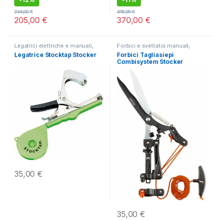
234,00
€
418,00
€
205,00
€
370,00
€
Legatrici elettriche e manuali
,
Forbici e svettatoi manuali
,
Potatura
Potatura
Legatrice Stocktap Stocker
Forbici Tagliasiepi
Combisystem Stocker
35,00
€
35,00
€