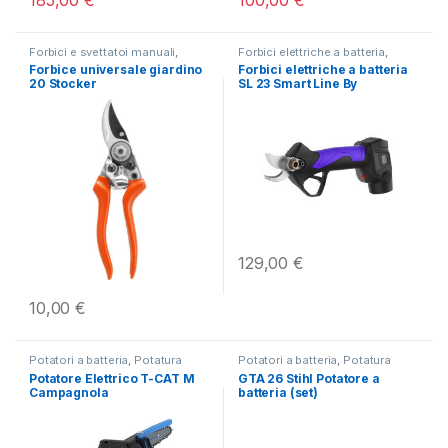
Forbici e svettatoi manuali
,
Forbici elettriche a batteria
,
Potatura
Potatura
Forbice universale giardino
Forbici elettriche a batteria
20 Stocker
SL 23 Smart Line By
Campagnola
129,00
€
10,00
€
Potatori a batteria
,
Potatura
Potatori a batteria
,
Potatura
Potatore Elettrico T-CAT M
GTA 26 Stihl Potatore a
Campagnola
batteria (set)