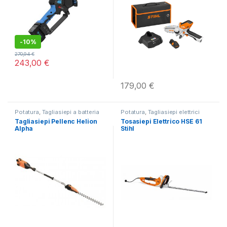
-
10%
270,94
€
243,00
€
179,00
€
Potatura
,
Tagliasiepi a batteria
Potatura
,
Tagliasiepi elettrici
230V
Tagliasiepi Pellenc Helion
Tosasiepi Elettrico HSE 61
Alpha
Stihl