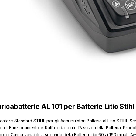
,
,
spugliatori
Ricambi
Decespugliatori
Ricambi
a di vetro Joans
Filo titanium quadro mm
3,50 mt 161
15,00
€
59,00
€
ricabatterie AL 101 per Batterie Litio Stihl
icatore Standard STIHL per gli Accumulatori Batteria al Litio STIHL Se
to di Funzionamento e Raffreddamento Passivo della Batteria. Prodott
pi di Carica variabili, a seconda della Batteria, dai 60 ai 190 minuti.