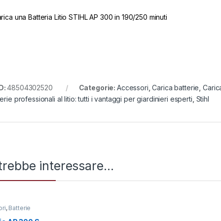
arica una Batteria Litio STIHL AP 300 in 190/250 minuti
D:
48504302520
Categorie:
Accessori
,
Carica batterie
,
Caric
erie professionali al litio: tutti i vantaggi per giardinieri esperti
,
Stihl
trebbe interessare…
ri
,
Batterie