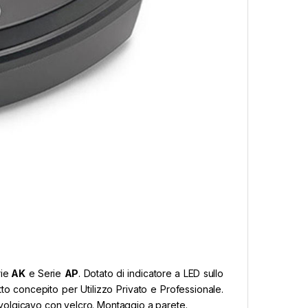
,
,
Edilizia Officina Fai da Te
Generatori di
Arieggiatori per prato
Taglio e
corrente
del Prato
Generatore di Corrente
Arieggiatore
AG-HA-950 VINCO
scarificatore Lon
SC42 L allestime
Arabesc Eurosys
140,00
€
500,00
€
rie
AK
e Serie
AP
. Dotato di indicatore a LED sullo
o concepito per Utilizzo Privato e Professionale.
 Avvolgicavo con velcro. Montaggio a parete.