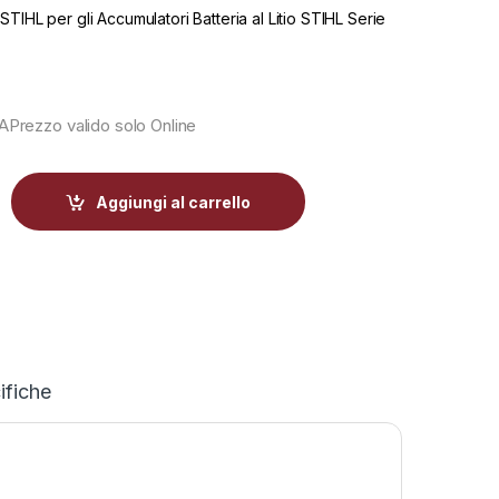
TIHL per gli Accumulatori Batteria al Litio STIHL Serie
-
45%
-
46%
1 per Batterie Litio Stihl quantity
Aggiungi al carrello
ifiche