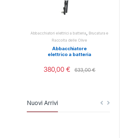
,
Abbacchiatori elettrici a batteria
Brucatura e
Abbacchiatori e
Raccolta delle Olive
Ra
Abbacchiatore
Abbac
elettrico a batteria
Test
Twist Plus 2.0 Aima
380,00
€
250
633,00
€
Nuovi Arrivi