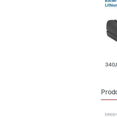
Batter
Lithiu
340
Prodo
Edilizia