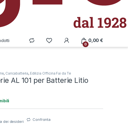
0,00
€
odotti
0
rie
,
Caricabatteria
,
Edilizia Officina Fai da Te
ie AL 101 per Batterie Litio
ibili
Confronta
ta dei desideri