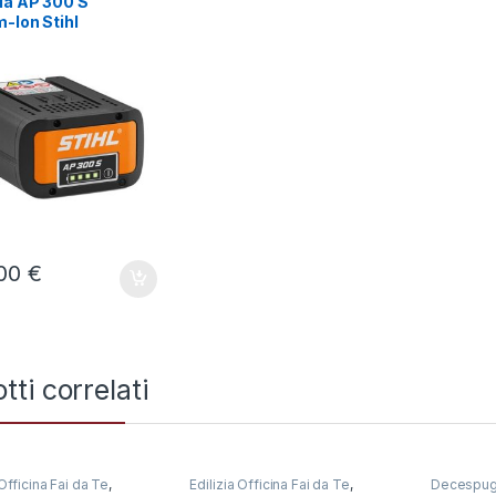
ia AP 300 S
m-Ion Stihl
,00
€
tti correlati
 Officina Fai da Te
,
Edilizia Officina Fai da Te
,
Decespugli