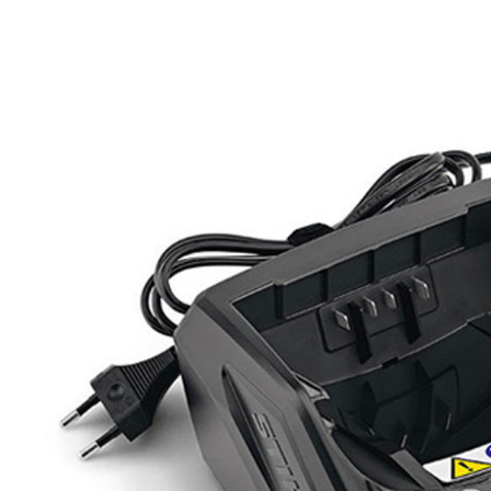
,
,
lettrici a batteria
Brucatura e
Abbacchiatori elettrici a batteria
Brucatura e
ccolta delle Olive
Raccolta delle Olive
chiatore Pellenc
Abbacchiatore Pellenc
a Power 48 DUO
Testa Power 48 SOLO
,00
€
250,00
€
268,00
€
268,00
€