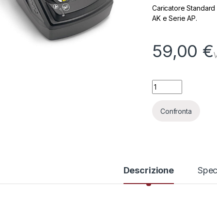
Caricatore Standard S
AK e Serie AP.
59,00
€
-
7%
-
7%
Caricabatterie AL 10
Confronta
Descrizione
Spec