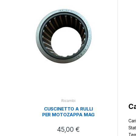
Dece
Fibr
Ricambi
Ca
CUSCINETTO A RULLI
PER MOTOZAPPA MAG
Car
Sta
45,00
€
Tem