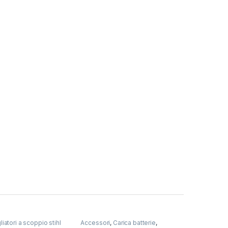
atori a scoppio stihl
Accessori
,
Carica batterie
,