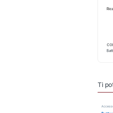
Ric
CO
Batt
Ti po
Accesso