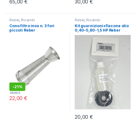
65,00
€
30,00
€
Reber
,
Ricambi
Reber
,
Ricambi
Cono filtro inox n. 3 fori
Kit guarnizioni+flacone olio
piccoli Reber
0,40-0,80-1,5 HP Reber
-
21%
28,00
€
22,00
€
20,00
€