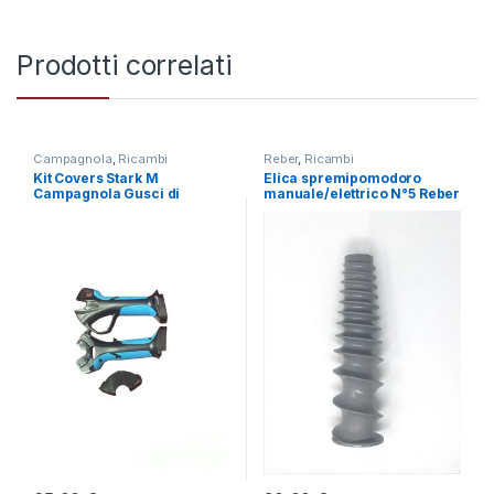
Prodotti correlati
Campagnola
,
Ricambi
Reber
,
Ricambi
Kit Covers Stark M
Elica spremipomodoro
Campagnola Gusci di
manuale/elettrico N°5 Reber
Ricambio per Forbice da
Potatura