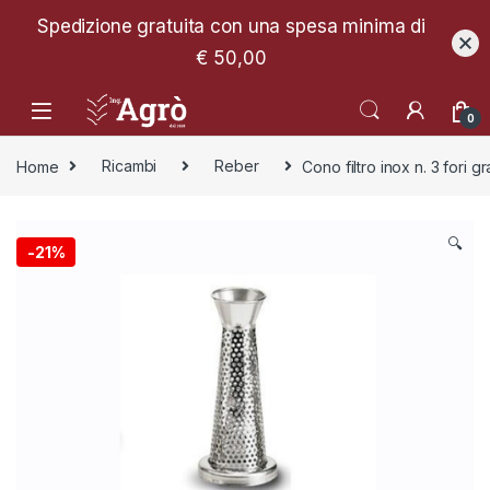
Spedizione gratuita con una spesa minima di
€ 50,00
0
Home
Ricambi
Reber
Cono filtro inox n. 3 fori 
🔍
-
21%