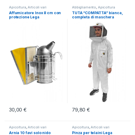
Apicoltura
,
Articoli vari
Abbigliamento
,
Apicoltura
Apicoltura
Affumicatore Inox 8 cm con
TUTA “COMPATTA” bianca,
protezione Lega
completa di maschera
quadrata Lega
30,00
€
79,80
€
Questo prodotto ha più varianti.
Apicoltura
,
Articoli vari
Apicoltura
,
Articoli vari
Apicoltura
Apicoltura
Arnia 10 favi solo nido
Pinza per telaini Lega