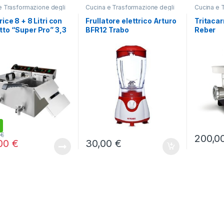
e Trasformazione degli
Cucina e Trasformazione degli
Cucina e 
,
Friggitrici
Alimenti
,
Frullatori Blender
Alimenti
,
T
rice 8 + 8 Litri con
Frullatore elettrico Arturo
Tritacar
tto “Super Pro” 3,3
BFR12 Trabo
Reber
2) Horecatech
,
,
spugliatori
Ricambi
Decespugliatori
Ricambi
a di vetro Joans
Filo titanium quadro mm
3,50 mt 161
15,00
€
59,00
€
0
€
200,0
,00
€
30,00
€