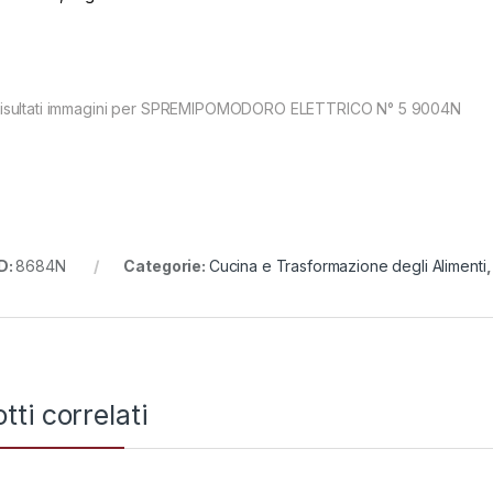
,
,
lettrici a batteria
Brucatura e
Abbacchiatori elettrici a batteria
Brucatura e
ccolta delle Olive
Raccolta delle Olive
chiatore Pellenc
Abbacchiatore Pellenc
a Power 48 DUO
Testa Power 48 SOLO
,00
€
250,00
€
268,00
€
268,00
€
D:
8684N
Categorie:
Cucina e Trasformazione degli Alimenti
tti correlati