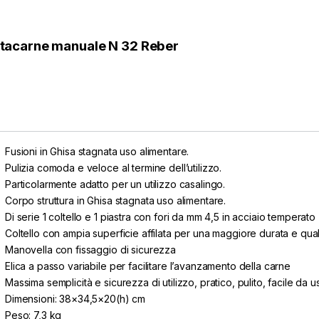
itacarne manuale N 32 Reber
-
7%
-
7%
Fusioni in Ghisa stagnata uso alimentare.
Pulizia comoda e veloce al termine dell’utilizzo.
Particolarmente adatto per un utilizzo casalingo.
Corpo struttura in Ghisa stagnata uso alimentare.
Di serie 1 coltello e 1 piastra con fori da mm 4,5 in acciaio temperato
Coltello con ampia superficie affilata per una maggiore durata e quali
Manovella con fissaggio di sicurezza
Elica a passo variabile per facilitare l’avanzamento della carne
Massima semplicità e sicurezza di utilizzo, pratico, pulito, facile da u
Dimensioni: 38×34,5×20(h) cm
Peso: 7,3 kg