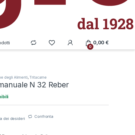
0,00
€
odotti
0
e degli Alimenti
,
Tritacarne
 manuale N 32 Reber
ibili
Confronta
ta dei desideri