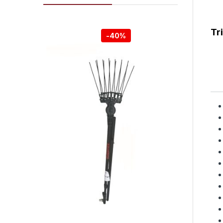
Tr
-
40%