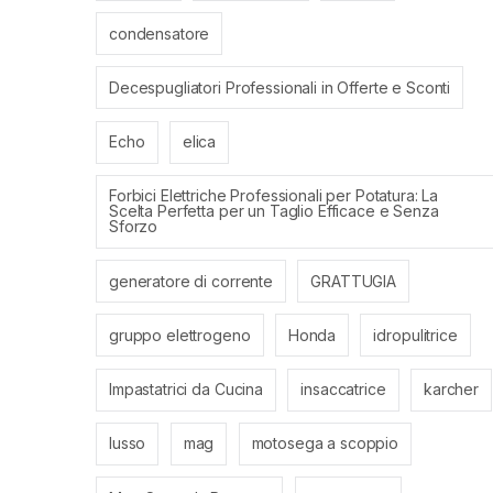
condensatore
Decespugliatori Professionali in Offerte e Sconti
Echo
elica
Forbici Elettriche Professionali per Potatura: La
Scelta Perfetta per un Taglio Efficace e Senza
Sforzo
generatore di corrente
GRATTUGIA
gruppo elettrogeno
Honda
idropulitrice
Impastatrici da Cucina
insaccatrice
karcher
lusso
mag
motosega a scoppio