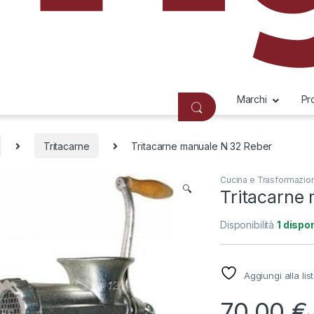
Marchi
Pr
Tritacarne
Tritacarne manuale N 32 Reber
Cucina e Trasformazion
🔍
Tritacarne
Disponibilità
1 dispon
Aggiungi alla lis
70,00
€