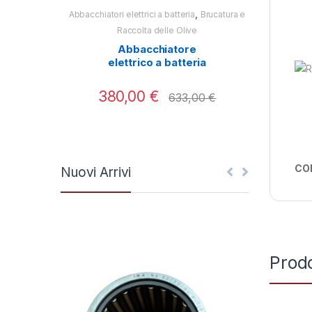
,
Abbacchiatori elettrici a batteria
Brucatura e
Abbacchiatori e
Raccolta delle Olive
Ra
Abbacchiatore
Abbac
elettrico a batteria
Test
Twist Plus 2.0 Aima
380,00
€
250
633,00
€
CO
Nuovi Arrivi
Prodo