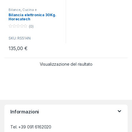
Bilance
,
Cucina e
Trasformazione degli Alimenti
Bilancia elettronica 30Kg.
Horecatech
(0)
0
o
SKU: RS514N
u
t
o
135,00
€
f
5
Visualizzazione del risultato
Informazioni
Tel. +39 091 6162020