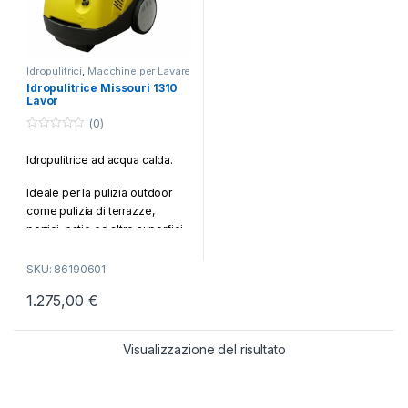
Idropulitrici
,
Macchine per Lavare
e Pulire
Idropulitrice Missouri 1310
Lavor
(0)
0
o
Idropulitrice ad acqua calda.
u
t
o
Ideale per la pulizia outdoor
f
5
come pulizia di terrazze,
portici, patio ed altre superfici,
di piscine, vialetti, cortili e
ingressi; mobili da giardino,
SKU: 86190601
botti, fusti e recipienti; auto,
1.275,00
€
moto, caravan, biciclette,
grondaie, canali di scarico,
cancelli, muretti di recinzione,
Visualizzazione del risultato
pulizia barche, motoscafi e
moto d’acqua; drenaggio
cantine, cisterne, piscine,