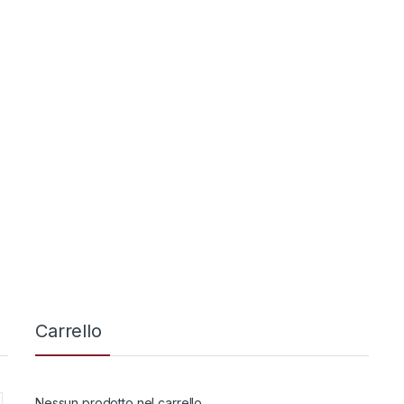
,
,
spugliatori
Ricambi
Decespugliatori
Ricambi
a di vetro Joans
Filo titanium quadro mm
3,50 mt 161
15,00
€
59,00
€
Carrello
Nessun prodotto nel carrello.