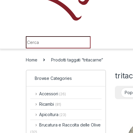
Search for:
Home
Prodotti taggati “tritacarne”
trita
Browse Categories
Accessori
(26)
Ricambi
(81)
Apicoltura
(23)
Brucatura e Raccolta delle Olive
(32)