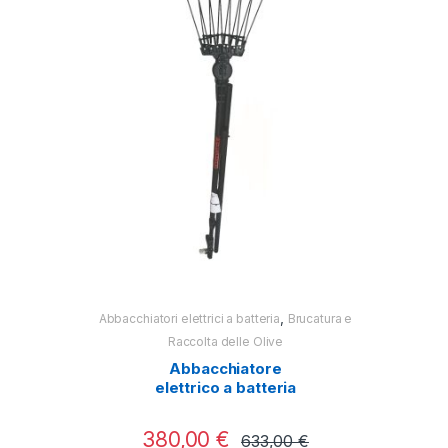
,
Abbacchiatori elettrici a batteria
Brucatura e
Abbacchiatori e
Raccolta delle Olive
Ra
Abbacchiatore
Abbac
elettrico a batteria
Test
Twist Plus 2.0 Aima
380,00
€
250
633,00
€