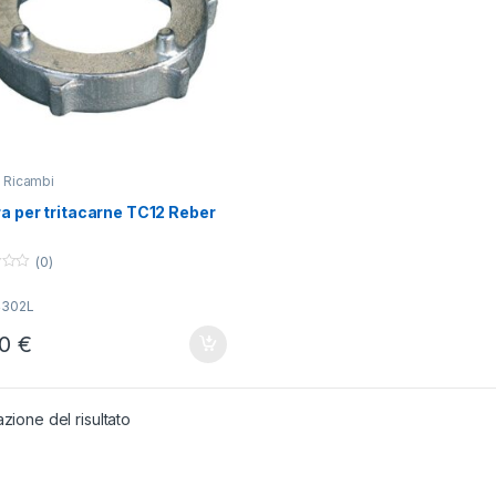
,
Ricambi
a per tritacarne TC12 Reber
(0)
4302L
00
€
azione del risultato