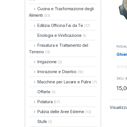
Cucina e Trasformazione degli
Alimenti
(53)
Edilizia Officina Fai da Te
(17)
Enologia e Vinificazione
(1)
Fresatura e Trattamento del
Reber
Terreno
(11)
Ghier
Irrigazione
(2)
Irrorazione e Diserbo
(10)
0
o
SKU: 
u
Macchine per Lavare e Pulire
(7)
t
o
15,
f
Offerte
(1)
5
Potatura
(57)
Visualizz
Pulizia delle Aree Esterne
(13)
Stufe
(1)