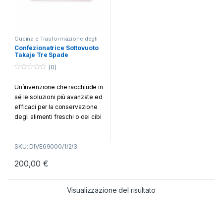
Cucina e Trasformazione degli
Alimenti
,
Sottovuoto
Confezionatrice Sottovuoto
Takaje Tre Spade
(0)
0
o
Un’invenzione che racchiude in
u
t
sé le soluzioni più avanzate ed
o
f
efficaci per la conservazione
5
degli alimenti freschi o dei cibi
trasformati o cotti. Grazie alla
speciale prolunga di
SKU: DIVE69000/1/2/3
aspirazione integrata, sfrutta al
meglio le caratteristiche della
200,00
€
valvola Takaje confezionando
gli alimenti in qualsiasi
contenitore in vetro. In più,
Visualizzazione del risultato
grazie alla sua camera del
vuoto, è uno strumento
perfetto anche per conservare